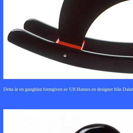
Detta är en gunghäst formgiven av Ulf Hanses en designer från Dalarna..