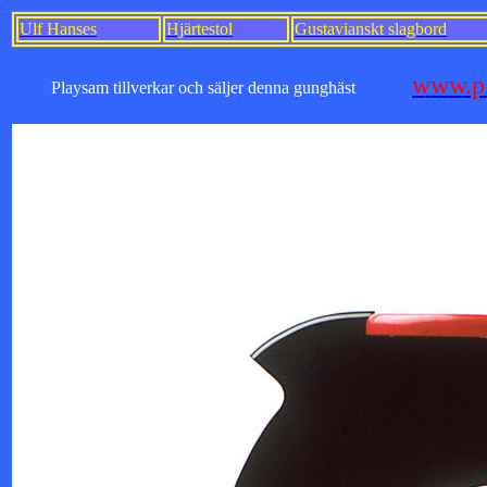
Ulf Hanses
Hjärtestol
Gustavianskt slagbord
www.p
Playsam tillverkar och säljer denna gunghäst