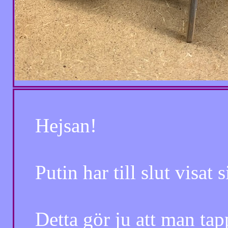
Hejsan!
Putin har till slut visat sit
Detta gör ju att man tappar