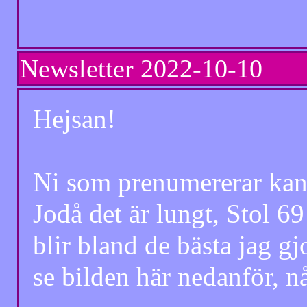
Newsletter
2022-10-10 Ny
Hejsan!
Ni som prenumererar kansk
Jodå det är lungt, Stol 
blir bland de bästa jag gj
se bilden här nedanför, någr