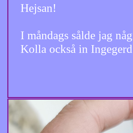
Hejsan!
I måndags sålde jag några 
Kolla också in Ingegerd Ho
Totte....