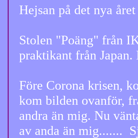
Hejsan på det nya året
Stolen "Poäng" från IKEA
praktikant från Japan. Et
Före Corona
krisen, k
kom bilden ovanför, frå
andra än mig. Nu väntar
av anda än mig....... Sjä