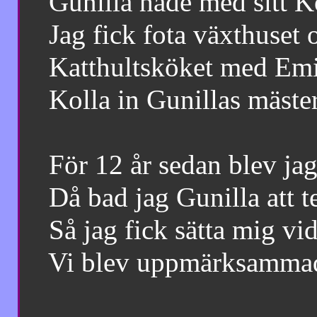
Gunilla hade med sitt Kon
Jag fick fota växthuset och
Katthultsköket med Emil, 
Kolla in Gunillas mä
För 12 år sedan blev jag 
Då bad jag Gunilla att tes
Så jag fick sätta mig vid 
Vi blev uppmärksammade 