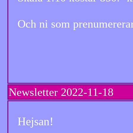
Och ni som prenumererar, ka
Totte...
Newsletter
2022-11-18 Ny
Hejsan!