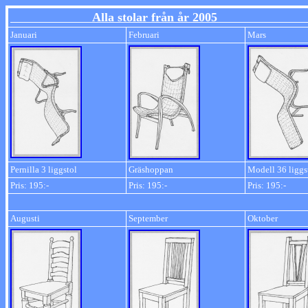
Alla stolar från år 2005
Ska
Januari
Februari
Mars
Pernilla 3 liggstol
Gräshoppan
Modell 36 liggs
Pris: 195:-
Pris: 195:-
Pris: 195:-
Augusti
September
Oktober